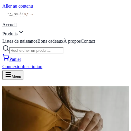
Aller au contenu
Accueil
Produits
Listes de naissance
Bons cadeaux
À propos
Contact
Panier
Connexion
Inscription
Menu
joli coeur baby store | liste de
naissance | Marche-en-
Famenne, Belgique
Bienvenue Chez Joli Coeur