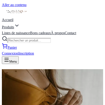
Aller au contenu
Accueil
Produits
Listes de naissance
Bons cadeaux
À propos
Contact
Panier
Connexion
Inscription
Menu
joli coeur baby store | liste de
naissance | Marche-en-
Famenne, Belgique
Bienvenue Chez Joli Coeur