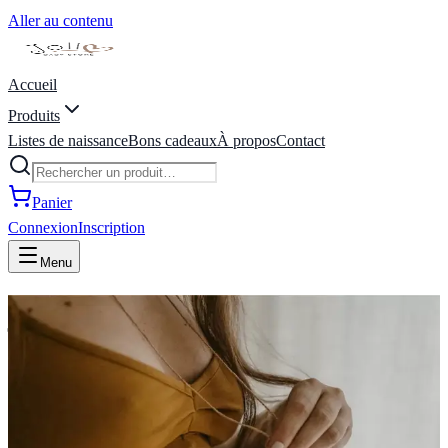
Aller au contenu
Accueil
Produits
Listes de naissance
Bons cadeaux
À propos
Contact
Panier
Connexion
Inscription
Menu
joli coeur baby store | liste de
naissance | Marche-en-
Famenne, Belgique
Bienvenue Chez Joli Coeur