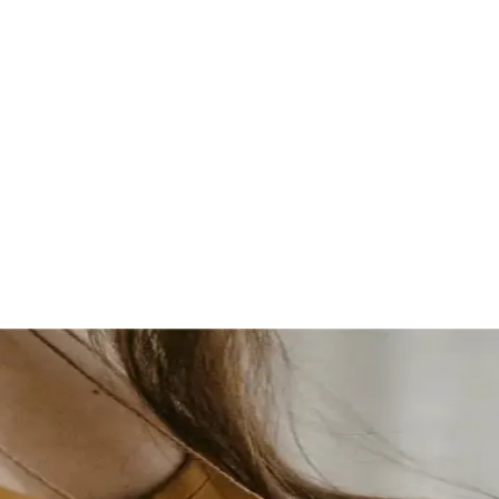
 naissance | Marche-en-Famenne, B