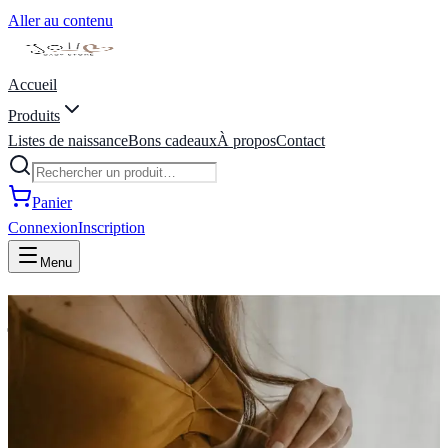
Aller au contenu
Accueil
Produits
Listes de naissance
Bons cadeaux
À propos
Contact
Panier
Connexion
Inscription
Menu
joli coeur baby store | liste de
naissance | Marche-en-
Famenne, Belgique
Bienvenue Chez Joli Coeur