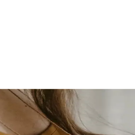
 naissance | Marche-en-Famenne, B