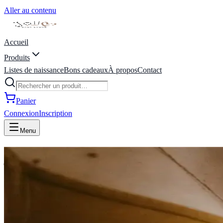
Aller au contenu
Accueil
Produits
Listes de naissance
Bons cadeaux
À propos
Contact
Panier
Connexion
Inscription
Menu
joli coeur baby store | liste de
ienvenue Chez Joli Coeur