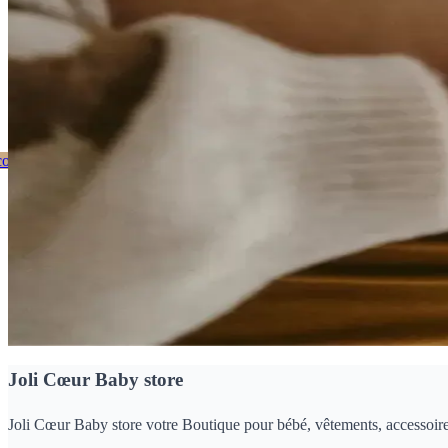
ienvenue Chez Joli Coeur
ouvrez notre catalogue
Nos dernières nouveautés
Joli Cœur Baby store
Joli Cœur Baby store votre Boutique pour bébé, vêtements, accessoires