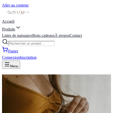
Aller au contenu
Accueil
Produits
Listes de naissance
Bons cadeaux
À propos
Contact
Panier
Connexion
Inscription
Menu
joli coeur baby store | liste de
naissance | Marche-en-
Famenne, Belgique
Bienvenue Chez Joli Coeur