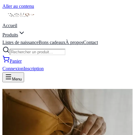
Aller au contenu
Accueil
Produits
Listes de naissance
Bons cadeaux
À propos
Contact
Panier
Connexion
Inscription
Menu
joli coeur baby store | liste de
naissance | Marche-en-
Famenne, Belgique
Bienvenue Chez Joli Coeur