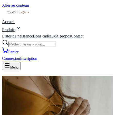
Aller au contenu
Accueil
Produits
Listes de naissance
Bons cadeaux
À propos
Contact
Panier
Connexion
Inscription
Menu
joli coeur baby store | liste de
naissance | Marche-en-
Famenne, Belgique
Bienvenue Chez Joli Coeur