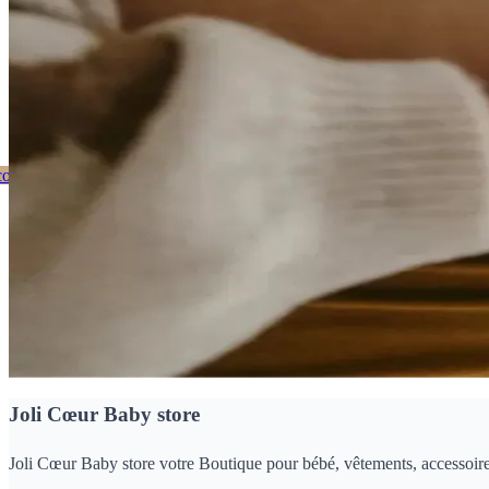
ienvenue Chez Joli Coeur
ouvrez notre catalogue
Nos dernières nouveautés
Joli Cœur Baby store
Joli Cœur Baby store votre Boutique pour bébé, vêtements, accessoires