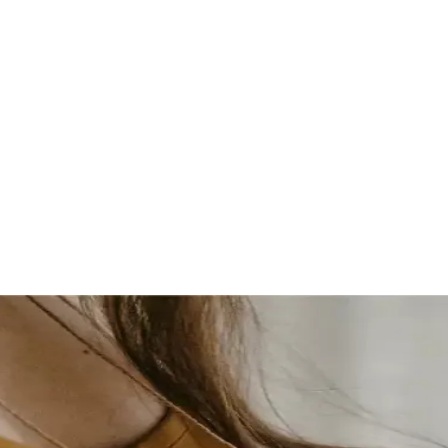
 naissance | Marche-en-Famenne, B