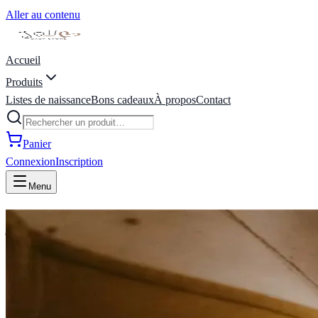
Aller au contenu
Accueil
Produits
Listes de naissance
Bons cadeaux
À propos
Contact
Panier
Connexion
Inscription
Menu
joli coeur baby store | liste de
ienvenue Chez Joli Coeur