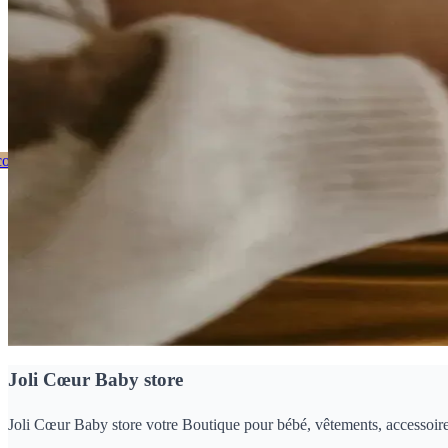
ienvenue Chez Joli Coeur
ouvrez notre catalogue
Nos dernières nouveautés
Joli Cœur Baby store
Joli Cœur Baby store votre Boutique pour bébé, vêtements, accessoires