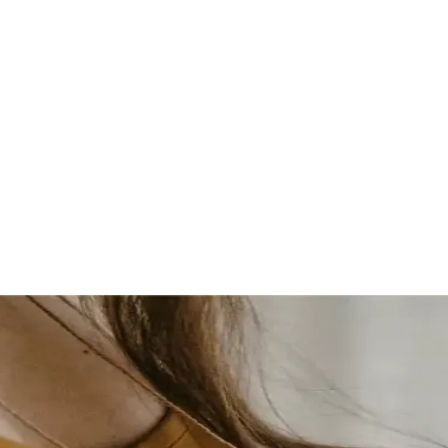
 naissance | Marche-en-Famenne, B