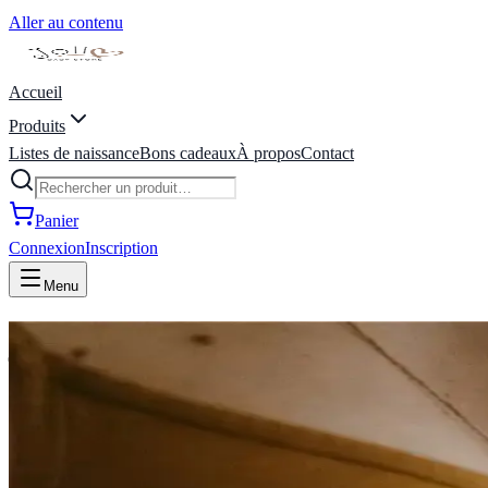
Aller au contenu
Accueil
Produits
Listes de naissance
Bons cadeaux
À propos
Contact
Panier
Connexion
Inscription
Menu
joli coeur baby store | liste de
ienvenue Chez Joli Coeur